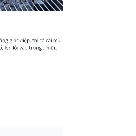
g giấc điệp, thì có cái mùi
, len lỏi vào trong …mũi…