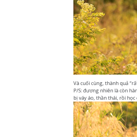
Và cuối cùng, thành quả “rấ
P/S: đương nhiên là còn hàn
bị váy áo, thần thái, rồi h