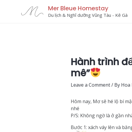
Skip
Mer Bleue Homestay
to
Du lịch & Nghĩ dưỡng Vũng Tàu - Kê Gà
content
Hành trình đ
mê”
Leave a Comment
/ By
Hoa
Hôm nay, Mơ sẽ hé lộ bí mậ
nhé
P/S: Không ngờ là ở gần nh
Bước 1: xách váy lên và băn