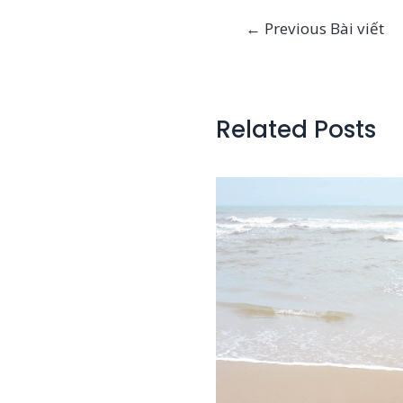
Điều
←
Previous Bài viết
hướng
bài
viết
Related Posts