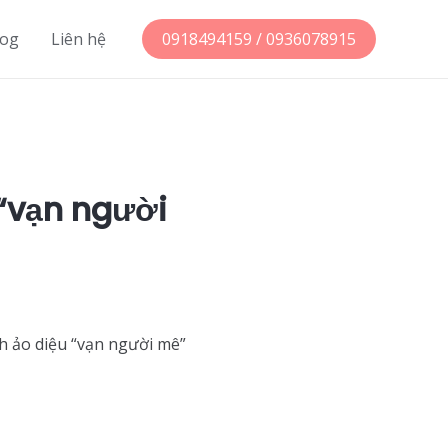
log
Liên hệ
0918494159 / 0936078915
 “vạn người
h ảo diệu “vạn người mê”