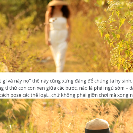
t gì và này nọ” thế này cũng xứng đáng để chúng ta hy sinh, 
g tỉ thứ con con xen giữa các bước, nào là phải ngủ sớm – 
ọc cách pose các thể loại….chứ không phải giỡn chơi mà xong 